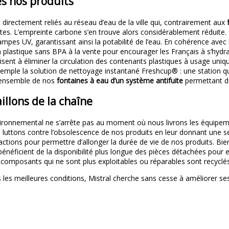
s nos produits
irectement reliés au réseau d’eau de la ville qui, contrairement aux
s. L’empreinte carbone s’en trouve alors considérablement réduite. L’
ampes UV, garantissant ainsi la potabilité de l’eau. En cohérence av
 plastique sans BPA à la vente pour encourager les Français à s’hydra
 visent à éliminer la circulation des contenants plastiques à usage un
mple la solution de nettoyage instantané Freshcup® : une station qui
l’ensemble de nos
fontaines à eau d’un système antifuite
permettant de
illons de la chaîne
ironnemental ne s’arrête pas au moment où nous livrons les équipement
us luttons contre l’obsolescence de nos produits en leur donnant une
ctions pour permettre d’allonger la durée de vie de nos produits. Bien
éficient de la disponibilité plus longue des pièces détachées pour e
es composants qui ne sont plus exploitables ou réparables sont recyc
 les meilleures conditions, Mistral cherche sans cesse à améliorer s